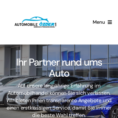
Skip
to
content
Menu
Home
Unser Service
Ihr Partner rund ums
Über Uns
Auto
Kontakt
Auf unsere langjährige Erfahrung im
Automobilhandel können Sie sich verlassen.
Wir bieten Ihnen transparente Angebote und
einen erstklassigen Service, damit Sie immer
die beste Wahl treffen.